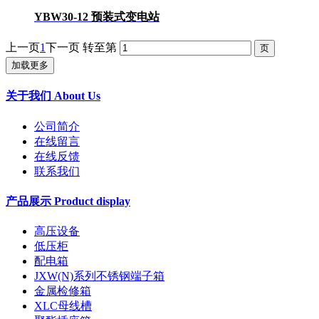
YBW30-12 预装式变电站
上一页
1
下一页
转至第
加载更多
关于我们 About Us
公司简介
在线留言
在线反馈
联系我们
产品展示 Product display
高压设备
低压柜
配电箱
JXW(N)系列不锈钢端子箱
金属检修箱
XLC母线槽