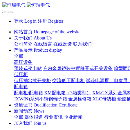
登录 Log in
注册 Register
网站首页 Homepage of the website
关于我们 About Us
公司简介
在线留言
在线反馈
联系我们
产品展示 Product display
全部
高压设备
预装式变电站
户内金属铠装中置移开式开关设备
箱型固
低压柜
低压抽出式开关柜
交流低压配电柜
试验电源屏、电度屏
配电箱
配电柜/配电箱
XM配电箱（3箱类型）
XM-GX系列金属
JXW(N)系列不锈钢端子箱
金属检修箱
XLC母线槽
聚酯
资质证书 Qualification Certificate
新闻动态 News
全部
媒体报道
行业资讯
企业新闻
加入我们 Join us