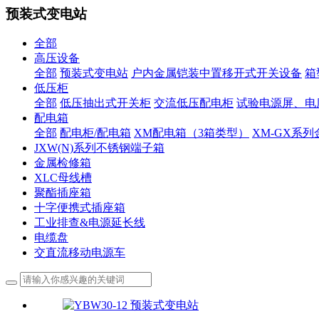
预装式变电站
全部
高压设备
全部
预装式变电站
户内金属铠装中置移开式开关设备
箱
低压柜
全部
低压抽出式开关柜
交流低压配电柜
试验电源屏、电
配电箱
全部
配电柜/配电箱
XM配电箱（3箱类型）
XM-GX系
JXW(N)系列不锈钢端子箱
金属检修箱
XLC母线槽
聚酯插座箱
十字便携式插座箱
工业排查&电源延长线
电缆盘
交直流移动电源车