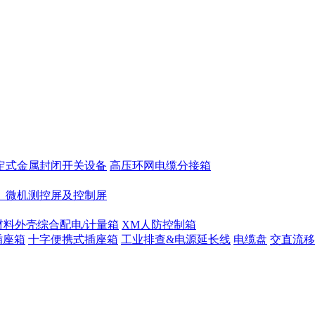
定式金属封闭开关设备
高压环网电缆分接箱
、微机测控屏及控制屏
材料外壳综合配电/计量箱
XM人防控制箱
插座箱
十字便携式插座箱
工业排查&电源延长线
电缆盘
交直流移