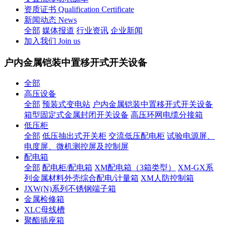
资质证书 Qualification Certificate
新闻动态 News
全部
媒体报道
行业资讯
企业新闻
加入我们 Join us
户内金属铠装中置移开式开关设备
全部
高压设备
全部
预装式变电站
户内金属铠装中置移开式开关设备
箱型固定式金属封闭开关设备
高压环网电缆分接箱
低压柜
全部
低压抽出式开关柜
交流低压配电柜
试验电源屏、
电度屏、微机测控屏及控制屏
配电箱
全部
配电柜/配电箱
XM配电箱（3箱类型）
XM-GX系
列金属材料外壳综合配电/计量箱
XM人防控制箱
JXW(N)系列不锈钢端子箱
金属检修箱
XLC母线槽
聚酯插座箱