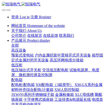
登录 Log in
注册 Register
网站首页 Homepage of the website
关于我们 About Us
公司简介
在线留言
在线反馈
联系我们
产品展示 Product display
全部
高压设备
预装式变电站
户内金属铠装中置移开式开关设备
箱型固
定式金属封闭开关设备
高压环网电缆分接箱
低压柜
低压抽出式开关柜
交流低压配电柜
试验电源屏、电度
屏、微机测控屏及控制屏
配电箱
配电柜/配电箱
XM配电箱（3箱类型）
XM-GX系列金属
材料外壳综合配电/计量箱
XM人防控制箱
JXW(N)系列不锈钢端子箱
金属检修箱
XLC母线槽
聚酯
插座箱
十字便携式插座箱
工业排查&电源延长线
电缆盘
交直流移动电源车