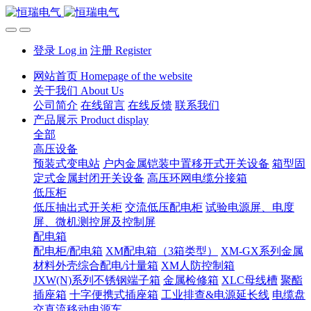
登录 Log in
注册 Register
网站首页 Homepage of the website
关于我们 About Us
公司简介
在线留言
在线反馈
联系我们
产品展示 Product display
全部
高压设备
预装式变电站
户内金属铠装中置移开式开关设备
箱型固
定式金属封闭开关设备
高压环网电缆分接箱
低压柜
低压抽出式开关柜
交流低压配电柜
试验电源屏、电度
屏、微机测控屏及控制屏
配电箱
配电柜/配电箱
XM配电箱（3箱类型）
XM-GX系列金属
材料外壳综合配电/计量箱
XM人防控制箱
JXW(N)系列不锈钢端子箱
金属检修箱
XLC母线槽
聚酯
插座箱
十字便携式插座箱
工业排查&电源延长线
电缆盘
交直流移动电源车