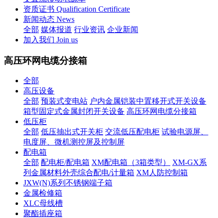
资质证书 Qualification Certificate
新闻动态 News
全部
媒体报道
行业资讯
企业新闻
加入我们 Join us
高压环网电缆分接箱
全部
高压设备
全部
预装式变电站
户内金属铠装中置移开式开关设备
箱型固定式金属封闭开关设备
高压环网电缆分接箱
低压柜
全部
低压抽出式开关柜
交流低压配电柜
试验电源屏、
电度屏、微机测控屏及控制屏
配电箱
全部
配电柜/配电箱
XM配电箱（3箱类型）
XM-GX系
列金属材料外壳综合配电/计量箱
XM人防控制箱
JXW(N)系列不锈钢端子箱
金属检修箱
XLC母线槽
聚酯插座箱