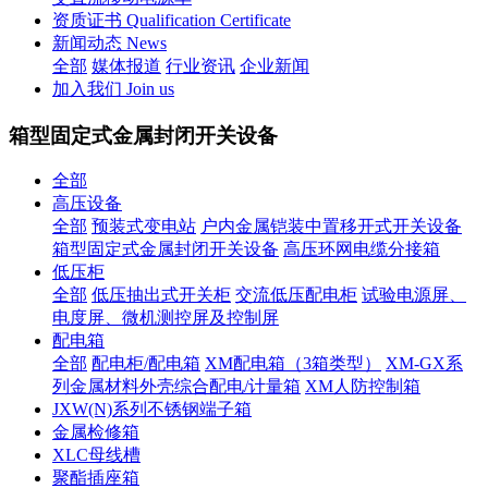
资质证书 Qualification Certificate
新闻动态 News
全部
媒体报道
行业资讯
企业新闻
加入我们 Join us
箱型固定式金属封闭开关设备
全部
高压设备
全部
预装式变电站
户内金属铠装中置移开式开关设备
箱型固定式金属封闭开关设备
高压环网电缆分接箱
低压柜
全部
低压抽出式开关柜
交流低压配电柜
试验电源屏、
电度屏、微机测控屏及控制屏
配电箱
全部
配电柜/配电箱
XM配电箱（3箱类型）
XM-GX系
列金属材料外壳综合配电/计量箱
XM人防控制箱
JXW(N)系列不锈钢端子箱
金属检修箱
XLC母线槽
聚酯插座箱