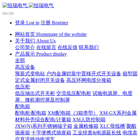
登录 Log in
注册 Register
网站首页 Homepage of the website
关于我们 About Us
公司简介
在线留言
在线反馈
联系我们
产品展示 Product display
全部
高压设备
预装式变电站
户内金属铠装中置移开式开关设备
箱型固
定式金属封闭开关设备
高压环网电缆分接箱
低压柜
低压抽出式开关柜
交流低压配电柜
试验电源屏、电度
屏、微机测控屏及控制屏
配电箱
配电柜/配电箱
XM配电箱（3箱类型）
XM-GX系列金属
材料外壳综合配电/计量箱
XM人防控制箱
JXW(N)系列不锈钢端子箱
金属检修箱
XLC母线槽
聚酯
插座箱
十字便携式插座箱
工业排查&电源延长线
电缆盘
交直流移动电源车