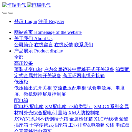
登录 Log in
注册 Register
网站首页 Homepage of the website
关于我们 About Us
公司简介
在线留言
在线反馈
联系我们
产品展示 Product display
全部
高压设备
预装式变电站
户内金属铠装中置移开式开关设备
箱型固
定式金属封闭开关设备
高压环网电缆分接箱
低压柜
低压抽出式开关柜
交流低压配电柜
试验电源屏、电度
屏、微机测控屏及控制屏
配电箱
配电柜/配电箱
XM配电箱（3箱类型）
XM-GX系列金属
材料外壳综合配电/计量箱
XM人防控制箱
JXW(N)系列不锈钢端子箱
金属检修箱
XLC母线槽
聚酯
插座箱
十字便携式插座箱
工业排查&电源延长线
电缆盘
交直流移动电源车