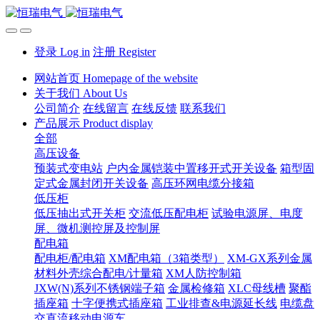
登录 Log in
注册 Register
网站首页 Homepage of the website
关于我们 About Us
公司简介
在线留言
在线反馈
联系我们
产品展示 Product display
全部
高压设备
预装式变电站
户内金属铠装中置移开式开关设备
箱型固
定式金属封闭开关设备
高压环网电缆分接箱
低压柜
低压抽出式开关柜
交流低压配电柜
试验电源屏、电度
屏、微机测控屏及控制屏
配电箱
配电柜/配电箱
XM配电箱（3箱类型）
XM-GX系列金属
材料外壳综合配电/计量箱
XM人防控制箱
JXW(N)系列不锈钢端子箱
金属检修箱
XLC母线槽
聚酯
插座箱
十字便携式插座箱
工业排查&电源延长线
电缆盘
交直流移动电源车